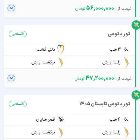
56,000,000
تور باتومی
اقساطی
3 شب
دلنیا گشت
رفت: وارش
برگشت: وارش
47,200,000
تور باتومی تابستان 1405
اقساطی
4 شب
قصر شایان
رفت: وارش
برگشت: وارش