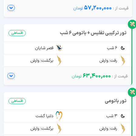
57,200,000
تور ترکیبی تفلیس + باتومی 6 شب
اقساطی
6 شب
قصر شایان
رفت: وارش
برگشت: وارش
63,400,000
تور باتومی
اقساطی
3 شب
دلنیا گشت
رفت: وارش
برگشت: وارش