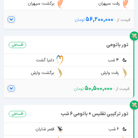
رفت: سپهران
برگشت: سپهران
56,200,000
تور باتومی
اقساطی
4 شب
دلنیا گشت
رفت: وارش
برگشت: وارش
50,500,000
تور ترکیبی تفلیس + باتومی 6 شب
اقساطی
6 شب
قصر شایان