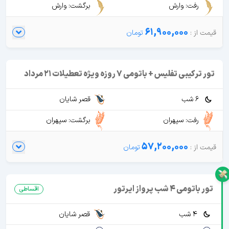
رفت: وارش
برگشت: وارش
61,900,000
تور ترکیبی تفلیس + باتومی 7 روزه ویژه تعطیلات 21 مرداد
6 شب
قصر شایان
رفت: سپهران
برگشت: سپهران
57,200,000
تور باتومی 4 شب پرواز ایرتور
اقساطی
4 شب
قصر شایان