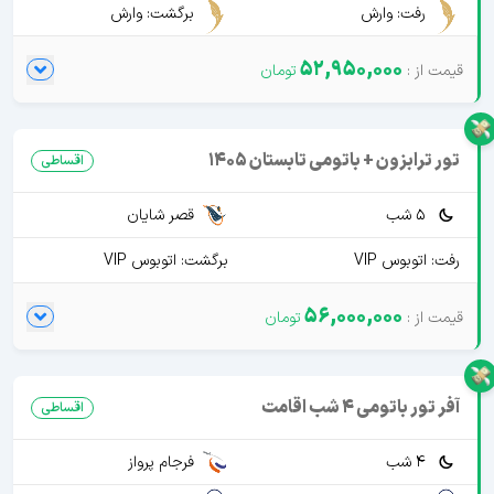
رفت: وارش
برگشت: وارش
52,950,000
تور ترابزون + باتومی تابستان 1405
اقساطی
5 شب
قصر شایان
رفت: اتوبوس VIP
برگشت: اتوبوس VIP
56,000,000
آفر تور باتومی 4 شب اقامت
اقساطی
4 شب
فرجام پرواز