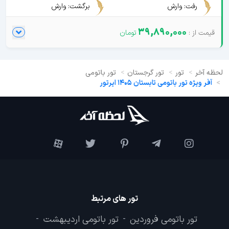
رفت: وارش
برگشت: وارش
39,890,000
لحظه آخر
تور
تور گرجستان
تور باتومی
آفر ویژه تور باتومی تابستان 1405 ایرتور
تور های مرتبط
تور باتومی فروردین
تور باتومی اردیبهشت
-
-