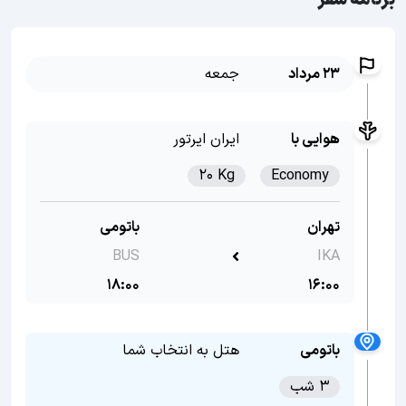
برنامه سفر
23 مرداد
جمعه
هوایی با
ایران ایرتور
20 Kg
Economy
تهران
باتومی
BUS
IKA
18:00
16:00
باتومی
هتل به انتخاب شما
3 شب