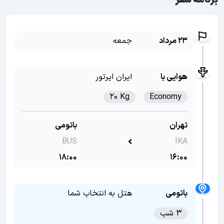
برنامه سفر
23 مرداد
جمعه
هوایی با
ایران ایرتور
20 Kg
Economy
تهران
باتومی
BUS
IKA
18:00
16:00
باتومی
هتل به انتخاب شما
3 شب