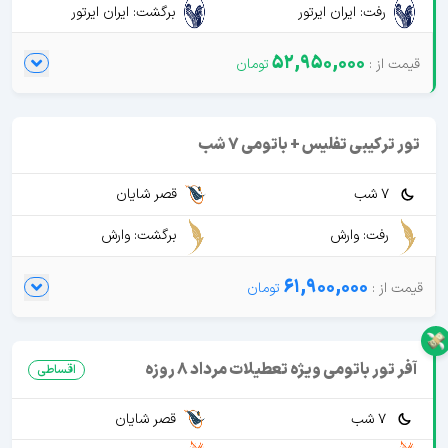
رفت: ایران ایرتور
برگشت: ایران ایرتور
52,950,000
تور ترکیبی تفلیس + باتومی 7 شب
7 شب
قصر شایان
رفت: وارش
برگشت: وارش
61,900,000
آفر تور باتومی ویژه تعطیلات مرداد 8 روزه
اقساطی
7 شب
قصر شایان