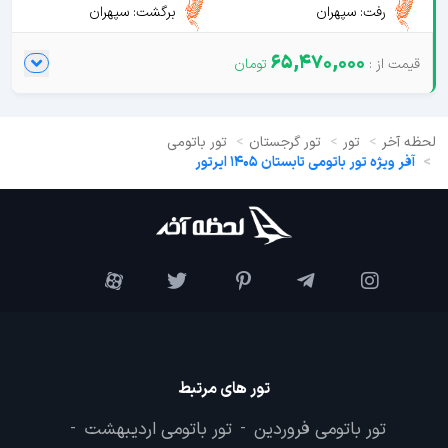
رفت: سپهران
برگشت: سپهران
65,470,000
لحظه آخر
تور
تور گرجستان
تور باتومی
آفر ویژه تور باتومی تابستان 1405 ایرتور
تور های مرتبط
تور باتومی فروردین
تور باتومی اردیبهشت
-
-