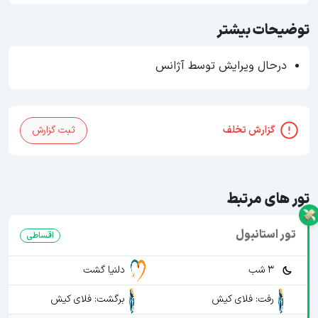
توضیحات بیشتر
درحال ویرایش توسط آژانس
گزارش تخلف
ثبت گزارش
تور های مرتبط
تور استانبول
اقساطی
3 شب
دلنیا گشت
رفت: فلای کیش
برگشت: فلای کیش