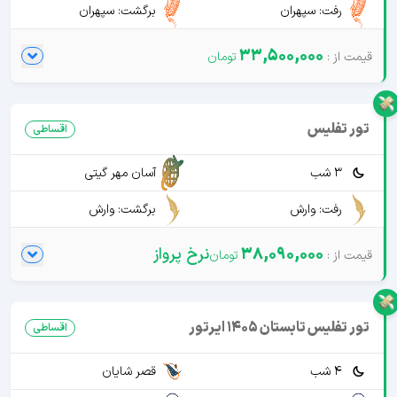
رفت: سپهران
برگشت: سپهران
33,500,000
تور تفلیس
اقساطی
3 شب
آسان مهر گیتی
رفت: وارش
برگشت: وارش
38,090,000
نرخ پرواز
تور تفلیس تابستان 1405 ایرتور
اقساطی
4 شب
قصر شایان