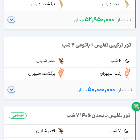
رفت: وارش
برگشت: وارش
52,950,000
تور ترکیبی تفلیس + باتومی 4 شب
4 شب
قصر شایان
رفت: سپهران
برگشت: سپهران
50,000,000
تور تفلیس تابستان 1405 7 شب
اقساطی
7 شب
قصر شایان