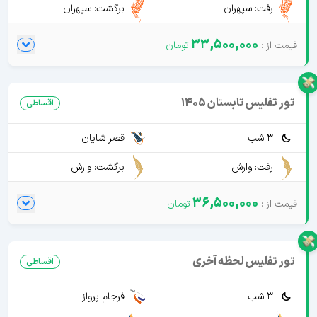
رفت: سپهران
برگشت: سپهران
33,500,000
تور تفلیس تابستان 1405
اقساطی
3 شب
قصر شایان
رفت: وارش
برگشت: وارش
36,500,000
تور تفلیس لحظه آخری
اقساطی
3 شب
فرجام پرواز