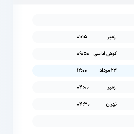
ازمیر
01:15
کوش آداسی
09:50
23 مرداد
12:00
ازمیر
04:00
تهران
04:30