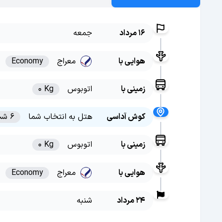
16 مرداد
جمعه
هوایی با
معراج
Economy
زمینی با
اتوبوس
0 Kg
کوش آداسی
هتل به انتخاب شما
6 شب
زمینی با
اتوبوس
0 Kg
هوایی با
معراج
Economy
24 مرداد
شنبه