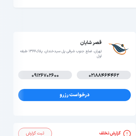
قصر شایان
تهران، ضلع جنوب شرقی پل سیدخندان، پلاک1366 طبقه
اول
09126702600
02188464462
درخواست رزرو
گزارش تخلف
ثبت گزارش