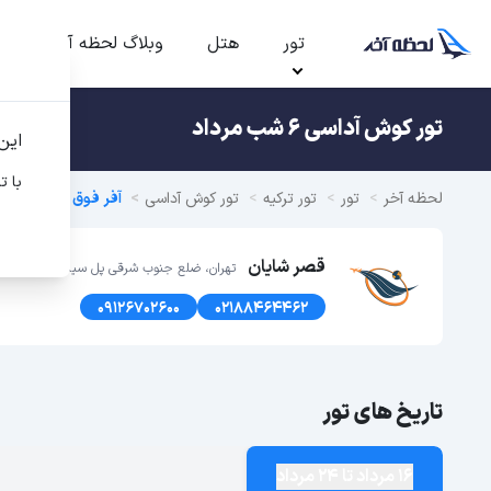
تور
هتل
وبلاگ لحظه آخر
ت
تور کوش آداسی 6 شب مرداد
این
با ت
لحظه آخر
تور
تور ترکیه
تور کوش آداسی
آفر فوق العاده تور کو
قصر شایان
تهران، ضلع جنوب شرقی پل سیدخندان، پلاک1366 طبقه اول
09126702600
02188464462
تاریخ های تور
16 مرداد تا 24 مرداد