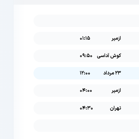
ازمیر
01:15
کوش آداسی
09:50
23 مرداد
12:00
ازمیر
04:00
تهران
04:30