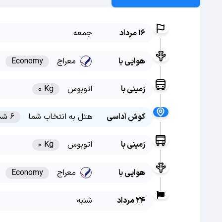
16 مرداد
جمعه
هوایی با
معراج
Economy
زمینی با
اتوبوس
0 Kg
کوش آداسی
هتل به انتخاب شما
6 شب
زمینی با
اتوبوس
0 Kg
هوایی با
معراج
Economy
24 مرداد
شنبه