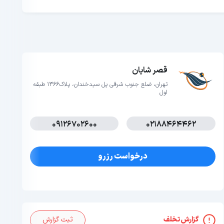
قصر شایان
تهران، ضلع جنوب شرقی پل سیدخندان، پلاک1366 طبقه
اول
09126702600
02188464462
درخواست رزرو
گزارش تخلف
ثبت گزارش