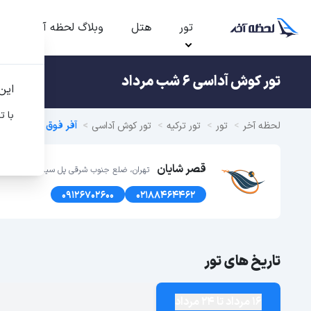
تور
هتل
وبلاگ لحظه آخر
ت
تور کوش آداسی 6 شب مرداد
این
با ت
لحظه آخر
تور
تور ترکیه
تور کوش آداسی
آفر فوق العاده تور کو
قصر شایان
تهران، ضلع جنوب شرقی پل سیدخندان، پلاک1366 طبقه اول
09126702600
02188464462
تاریخ های تور
16 مرداد تا 24 مرداد