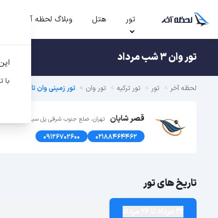
تور
هتل
وبلاگ لحظه آخر
ت
تور وان 3 شب مرداد
این
با ت
لحظه آخر
تور
تور ترکیه
تور وان
تور زمینی وان تابستان 1405
قصر شایان
تهران، ضلع جنوب شرقی پل سیدخندان، پلاک1366 طبقه اول
09126702600
02188464462
تاریخ های تور
22 مرداد تا 26 مرداد