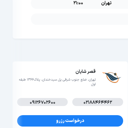
تهران
21:00
قصر شایان
تهران، ضلع جنوب شرقی پل سیدخندان، پلاک1366 طبقه
اول
09126702600
02188464462
درخواست رزرو