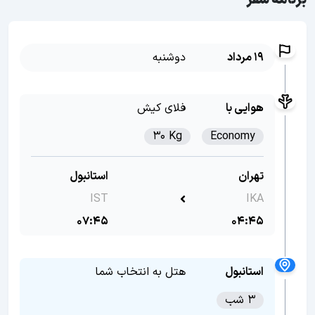
برنامه سفر
19 مرداد
دوشنبه
هوایی با
فلای کیش
30 Kg
Economy
تهران
استانبول
IST
IKA
07:45
04:45
استانبول
هتل به انتخاب شما
3 شب