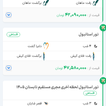
رفت: ماهان
برگشت: ماهان
42,090,000
تور استانبول
اقساطی
4 شب
دلنیا گشت
رفت: فلای کیش
برگشت: فلای کیش
47,580,000
تور استانبول لحظه آخری مجری مستقیم تابستان 1405
اقساطی
3 شب
قصر شایان