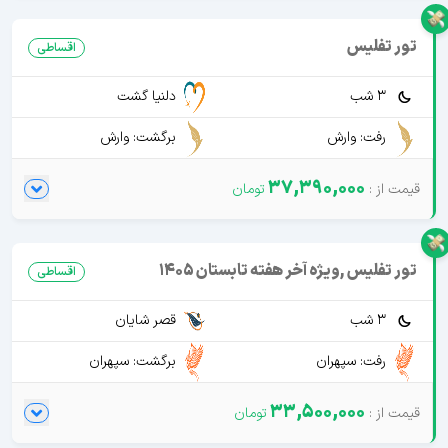
تور تفلیس
اقساطی
3 شب
دلنیا گشت
رفت: وارش
برگشت: وارش
37,390,000
تور تفلیس ,ویژه آخر هفته تابستان 1405
اقساطی
3 شب
قصر شایان
رفت: سپهران
برگشت: سپهران
33,500,000