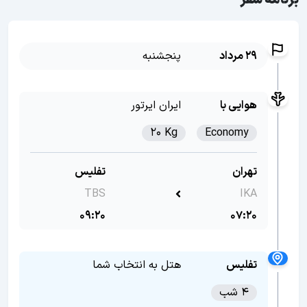
برنامه سفر
29 مرداد
پنجشنبه
هوایی با
ایران ایرتور
20 Kg
Economy
تهران
تفلیس
TBS
IKA
09:20
07:20
تفلیس
هتل به انتخاب شما
4 شب