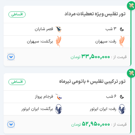
تور تفلیس ویژه تعطیلات مرداد
اقساطی
3 شب
قصر شایان
رفت: سپهران
برگشت: سپهران
33,500,000
تور ترکیبی تفلیس + باتومی تیرماه
اقساطی
6 شب
فرجام پرواز
رفت: ایران ایرتور
برگشت: ایران ایرتور
52,950,000