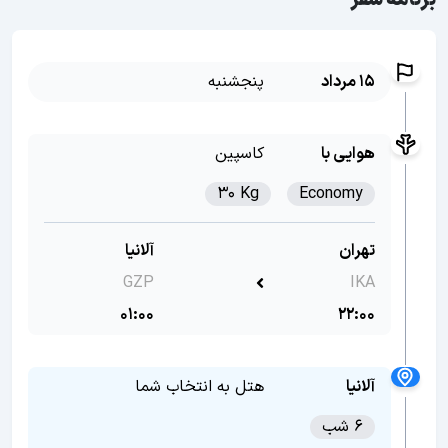
برنامه سفر
15 مرداد
پنجشنبه
هوایی با
کاسپین
30 Kg
Economy
تهران
آلانیا
GZP
IKA
01:00
22:00
آلانیا
هتل به انتخاب شما
6 شب