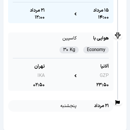
15 مرداد
21 مرداد
12:00
14:00
هوایی با
کاسپین
30 Kg
Economy
آلانیا
تهران
IKA
GZP
02:50
23:50
21 مرداد
پنجشنبه