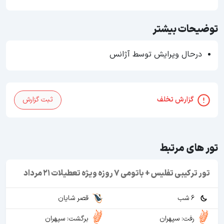
توضیحات بیشتر
درحال ویرایش توسط آژانس
گزارش تخلف
ثبت گزارش
تور های مرتبط
تور ترکیبی تفلیس + باتومی 7 روزه ویژه تعطیلات 21 مرداد
6 شب
قصر شایان
رفت: سپهران
برگشت: سپهران