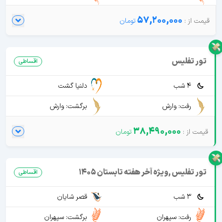
57,200,000
تور تفلیس
اقساطی
4 شب
دلنیا گشت
رفت: وارش
برگشت: وارش
38,490,000
تور تفلیس ,ویژه آخر هفته تابستان 1405
اقساطی
3 شب
قصر شایان
رفت: سپهران
برگشت: سپهران