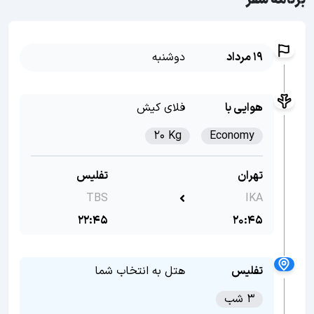
برنامه سفر
19 مرداد
دوشنبه
هوایی با
فلای کیش
20 Kg
Economy
تهران
تفلیس
TBS
IKA
22:45
20:45
تفلیس
هتل به انتخاب شما
3 شب