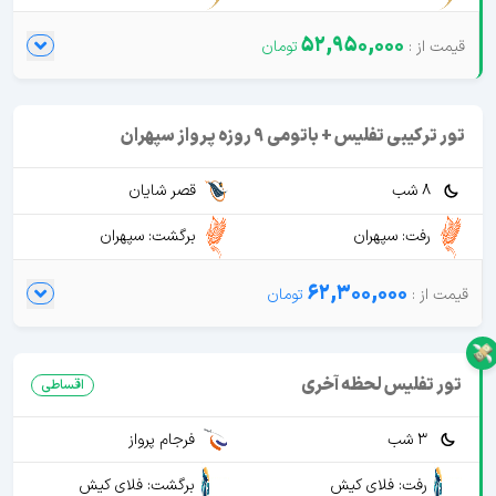
52,950,000
تور ترکیبی تفلیس + باتومی 9 روزه پرواز سپهران
8 شب
قصر شایان
رفت: سپهران
برگشت: سپهران
62,300,000
تور تفلیس لحظه آخری
اقساطی
3 شب
فرجام پرواز
رفت: فلای کیش
برگشت: فلای کیش