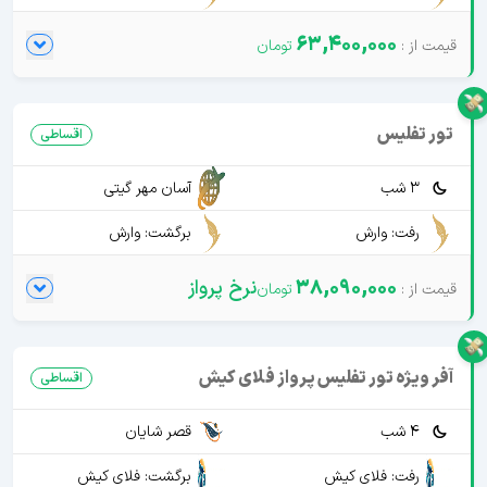
63,400,000
تور تفلیس
اقساطی
3 شب
آسان مهر گیتی
رفت: وارش
برگشت: وارش
38,090,000
نرخ پرواز
آفر ویژه تور تفلیس پرواز فلای کیش
اقساطی
4 شب
قصر شایان
رفت: فلای کیش
برگشت: فلای کیش