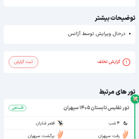
توضیحات بیشتر
درحال ویرایش توسط آژانس
گزارش تخلف
ثبت گزارش
تور های مرتبط
تور تفلیس تابستان 1405 سپهران
اقساطی
4 شب
قصر شایان
رفت: سپهران
برگشت: سپهران