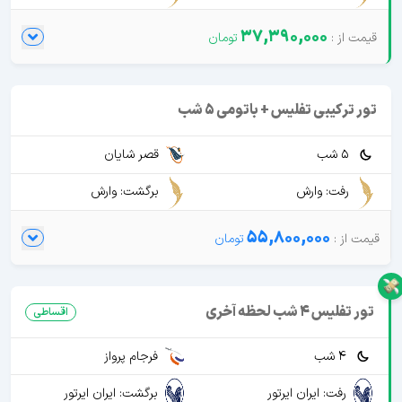
37,390,000
تور ترکیبی تفلیس + باتومی 5 شب
5 شب
قصر شایان
رفت: وارش
برگشت: وارش
55,800,000
تور تفلیس 4 شب لحظه آخری
اقساطی
4 شب
فرجام پرواز
رفت: ایران ایرتور
برگشت: ایران ایرتور