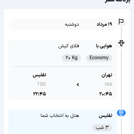
برنامه سفر
19 مرداد
دوشنبه
هوایی با
فلای کیش
20 Kg
Economy
تهران
تفلیس
TBS
IKA
22:45
20:45
تفلیس
هتل به انتخاب شما
3 شب