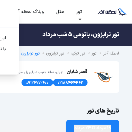
تور
هتل
وبلاگ لحظه آخر
ت
تور ترابزون، باتومی 5 شب مرداد
این
با ت
لحظه آخر
تور
تور ترکیه
تور ترابزون
تور ترابزون + باتومی تابستا
قصر شایان
تهران، ضلع جنوب شرقی پل سیدخندان، پلاک1366 طبقه اول
09126702600
02188464462
تاریخ های تور
19 مرداد تا 24 مرداد