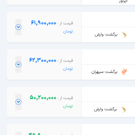
ایرتور
61,900,000
برگشت: وارش
62,300,000
برگشت: سپهران
50,200,000
برگشت: وارش