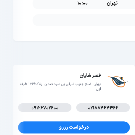
تهران
10:00
قصر شایان
تهران، ضلع جنوب شرقی پل سیدخندان، پلاک1366 طبقه
اول
09126702600
02188464462
درخواست رزرو