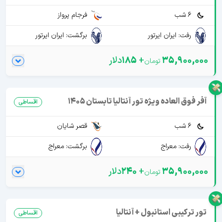
6 شب
فرجام پرواز
رفت: ایران ایرتور
برگشت: ایران ایرتور
35,900,000
+
185
دلار
آفر فوق العاده ویژه تور آنتالیا تابستان 1405
اقساطی
6 شب
قصر شایان
رفت: معراج
برگشت: معراج
35,900,000
+
240
دلار
تور ترکیبی استانبول + آنتالیا
اقساطی