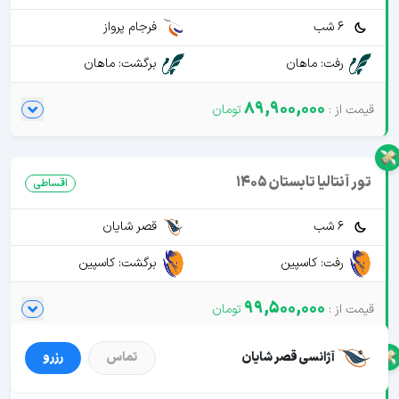
6 شب
فرجام پرواز
رفت: ماهان
برگشت: ماهان
89,900,000
تور آنتالیا تابستان 1405
اقساطی
6 شب
قصر شایان
رفت: کاسپین
برگشت: کاسپین
99,500,000
آژانسی قصر شایان
تماس
رزرو
تور آنتالیا نقد و اقساط
اقساطی