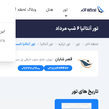
تور
هتل
وبلاگ لحظه آخر
ت
تور آنتالیا 6 شب مرداد
این
با ت
لحظه آخر
تور
تور ترکیه
تور آنتالیا
تور آنتالیا تابستان 1405
قصر شایان
تهران، ضلع جنوب شرقی پل سیدخندان، پلاک1366 طبقه اول
09126702600
02188464462
تاریخ های تور
21 مرداد تا 28 مرداد