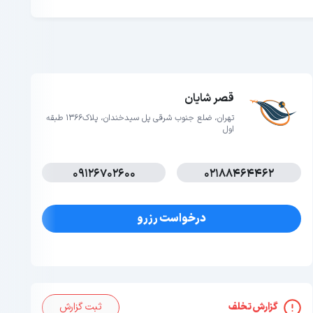
قصر شایان
تهران، ضلع جنوب شرقی پل سیدخندان، پلاک1366 طبقه
اول
09126702600
02188464462
درخواست رزرو
گزارش تخلف
ثبت گزارش