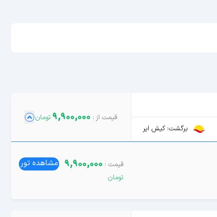
9,900,000
برگشت: کیش ایر
9,900,000
مشاهده تور