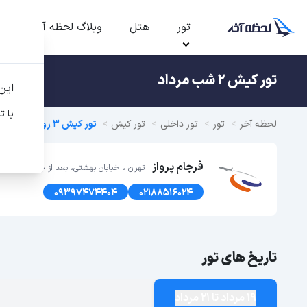
تور
هتل
وبلاگ لحظه آخر
ت
تور کیش 2 شب مرداد
این
با ت
لحظه آخر
تور
تور داخلی
تور کیش
تور کیش 3 روزه لحظه آخری
فرجام پرواز
تهران ، خیابان بهشتی، بعد از چهارراه سهروردی ، پلاک 191 ، طبق
09397474404
02188516024
تاریخ های تور
19 مرداد تا 21 مرداد