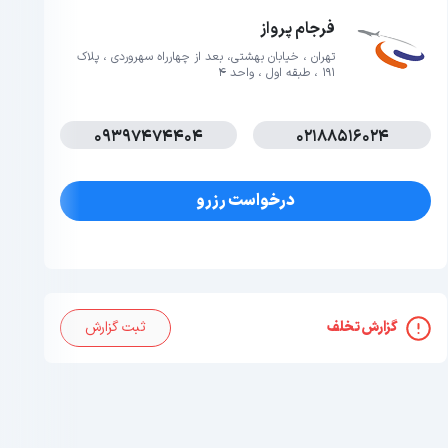
فرجام پرواز
تهران ، خیابان بهشتی، بعد از چهارراه سهروردی ، پلاک
191 ، طبقه اول ، واحد 4
09397474404
02188516024
درخواست رزرو
گزارش تخلف
ثبت گزارش