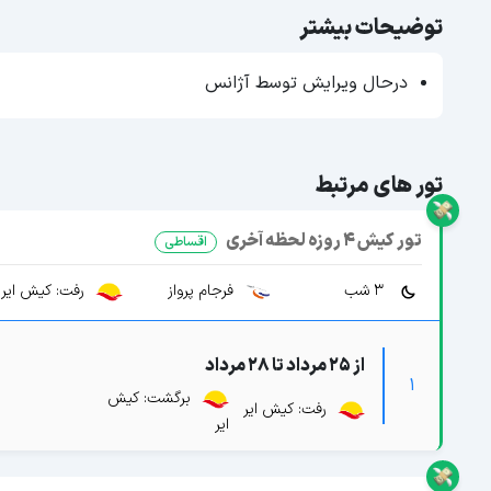
توضیحات بیشتر
درحال ویرایش توسط آژانس
تور های مرتبط
تور کیش 4 روزه لحظه آخری
اقساطی
3 شب
فرجام پرواز
رفت: کیش ایر
از 25 مرداد تا 28 مرداد
1
برگشت: کیش
رفت: کیش ایر
ایر