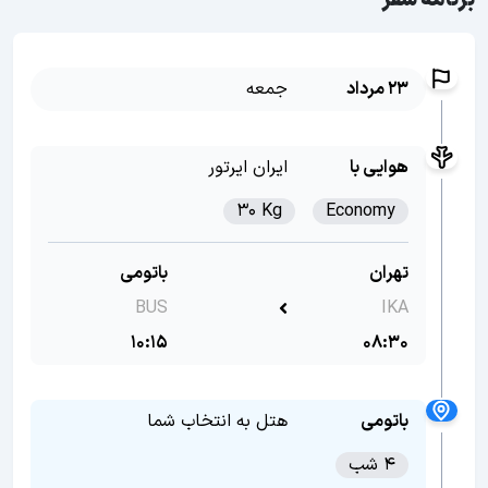
برنامه سفر
23 مرداد
جمعه
هوایی با
ایران ایرتور
30 Kg
Economy
تهران
باتومی
BUS
IKA
10:15
08:30
باتومی
هتل به انتخاب شما
4 شب