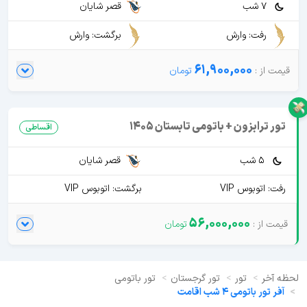
7 شب
قصر شایان
رفت: وارش
برگشت: وارش
61,900,000
تور ترابزون + باتومی تابستان 1405
اقساطی
5 شب
قصر شایان
رفت: اتوبوس VIP
برگشت: اتوبوس VIP
56,000,000
لحظه آخر
تور
تور گرجستان
تور باتومی
آفر تور باتومی 4 شب اقامت