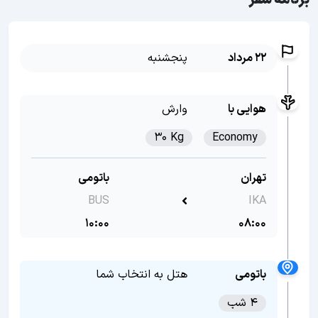
برنامه سفر
22 مرداد
پنجشنبه
هوایی با
وارش
30 Kg
Economy
تهران
باتومی
BUS
IKA
10:00
08:00
باتومی
هتل به انتخاب شما
4 شب