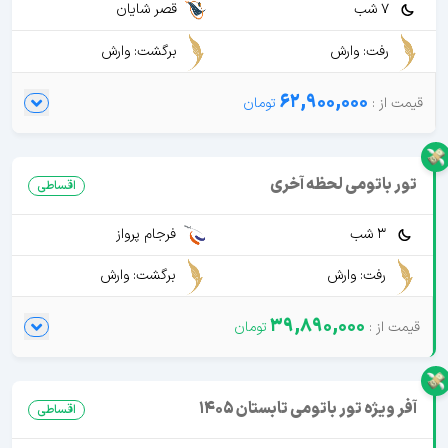
7 شب
قصر شایان
رفت: وارش
برگشت: وارش
62,900,000
تور باتومی لحظه آخری
اقساطی
3 شب
فرجام پرواز
رفت: وارش
برگشت: وارش
39,890,000
آفر ویژه تور باتومی تابستان 1405
اقساطی