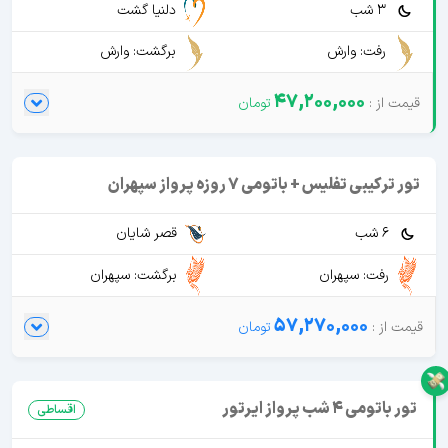
3 شب
دلنیا گشت
رفت: وارش
برگشت: وارش
47,200,000
تور ترکیبی تفلیس + باتومی 7 روزه پرواز سپهران
6 شب
قصر شایان
رفت: سپهران
برگشت: سپهران
57,270,000
تور باتومی 4 شب پرواز ایرتور
اقساطی