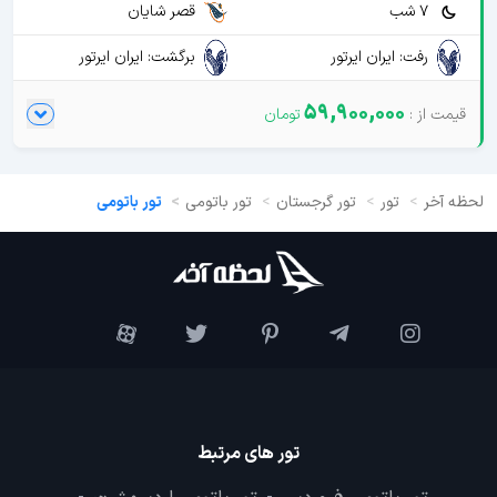
7 شب
قصر شایان
رفت: ایران ایرتور
برگشت: ایران ایرتور
59,900,000
لحظه آخر
تور
تور گرجستان
تور باتومی
تور باتومی
تور های مرتبط