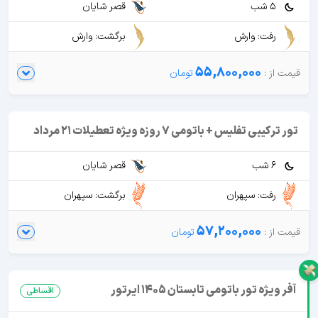
5 شب
قصر شایان
رفت: وارش
برگشت: وارش
55,800,000
تور ترکیبی تفلیس + باتومی 7 روزه ویژه تعطیلات 21 مرداد
6 شب
قصر شایان
رفت: سپهران
برگشت: سپهران
57,200,000
آفر ویژه تور باتومی تابستان 1405 ایرتور
اقساطی