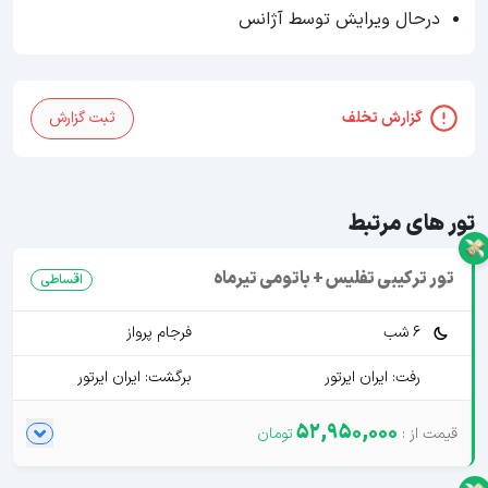
درحال ویرایش توسط آژانس
گزارش تخلف
ثبت گزارش
تور های مرتبط
تور ترکیبی تفلیس + باتومی تیرماه
اقساطی
6 شب
فرجام پرواز
رفت: ایران ایرتور
برگشت: ایران ایرتور
52,950,000