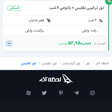
تور ترکیبی تفلیس + باتومی 6 شب
اقساطی
6 شب
قصر شایان
رفت: وارش
برگشت: وارش
52,950,000
لحظه آخر
تور
تور گرجستان
تور تفلیس
تور تفلیس