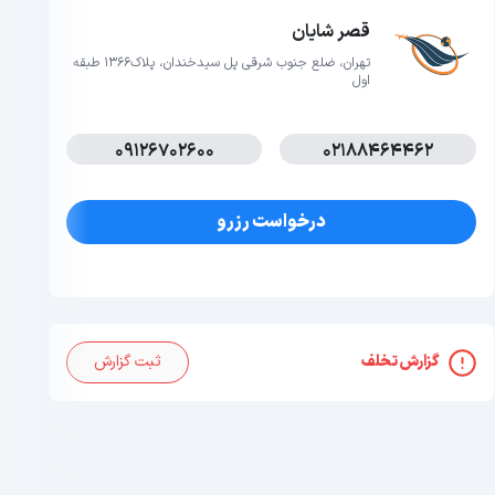
قصر شایان
تهران، ضلع جنوب شرقی پل سیدخندان، پلاک1366 طبقه
اول
09126702600
02188464462
درخواست رزرو
گزارش تخلف
ثبت گزارش