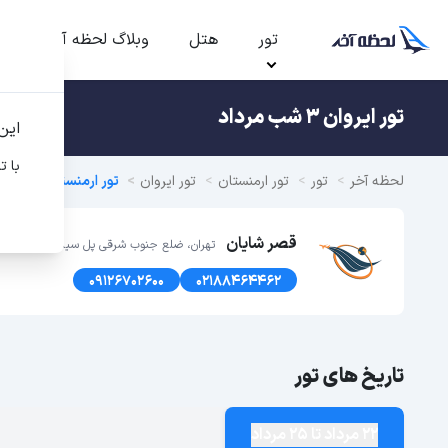
تور
هتل
وبلاگ لحظه آخر
ت
تور ایروان 3 شب مرداد
این
با ت
لحظه آخر
تور
تور ارمنستان
تور ایروان
تور ارمنستان
قصر شایان
تهران، ضلع جنوب شرقی پل سیدخندان، پلاک1366 طبقه اول
09126702600
02188464462
تاریخ های تور
22 مرداد تا 25 مرداد