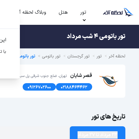
تور
هتل
وبلاگ لحظه آخر
ت
تور باتومی 4 شب مرداد
این
با ت
لحظه آخر
تور
تور گرجستان
تور باتومی
تور باتومی تابستان 1405
قصر شایان
تهران، ضلع جنوب شرقی پل سیدخندان، پلاک1366 طبقه اول
09126702600
02188464462
تاریخ های تور
23 مرداد تا 27 مرداد