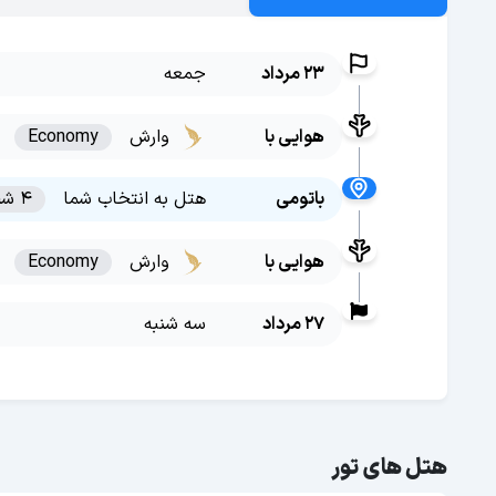
23 مرداد
جمعه
هوایی با
وارش
Economy
باتومی
هتل به انتخاب شما
4 شب
هوایی با
وارش
Economy
27 مرداد
سه شنبه
هتل های تور