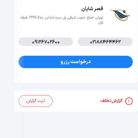
قصر شایان
تهران، ضلع جنوب شرقی پل سیدخندان، پلاک1366 طبقه
اول
09126702600
02188464462
درخواست رزرو
گزارش تخلف
ثبت گزارش