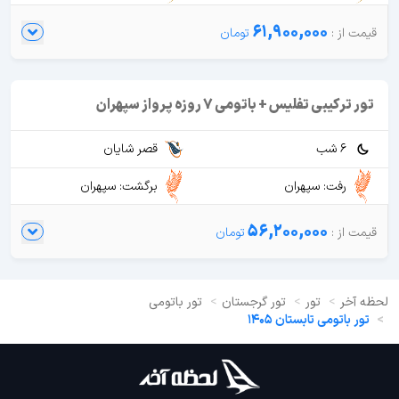
61,900,000
تور ترکیبی تفلیس + باتومی 7 روزه پرواز سپهران
6 شب
قصر شایان
رفت: سپهران
برگشت: سپهران
56,200,000
لحظه آخر
تور
تور گرجستان
تور باتومی
تور باتومی تابستان 1405