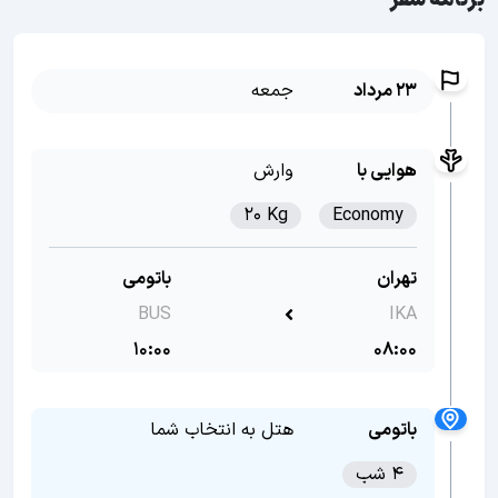
برنامه سفر
23 مرداد
جمعه
هوایی با
وارش
20 Kg
Economy
تهران
باتومی
BUS
IKA
10:00
08:00
باتومی
هتل به انتخاب شما
4 شب