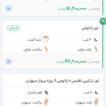
51,200,000
تور باتومی
اقساطی
3 شب
دلنیا گشت
رفت: وارش
برگشت: وارش
47,200,000
تور ترکیبی تفلیس + باتومی 9 روزه پرواز سپهران
8 شب
قصر شایان
رفت: سپهران
برگشت: سپهران