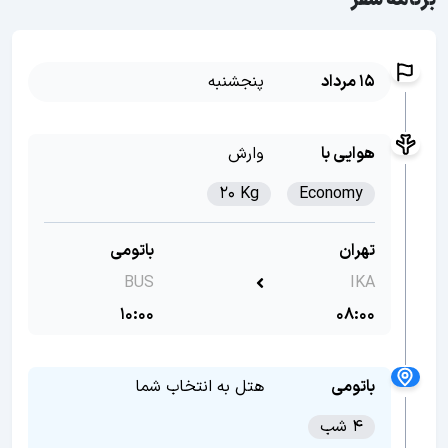
برنامه سفر
15 مرداد
پنجشنبه
هوایی با
وارش
20 Kg
Economy
تهران
باتومی
BUS
IKA
10:00
08:00
باتومی
هتل به انتخاب شما
4 شب