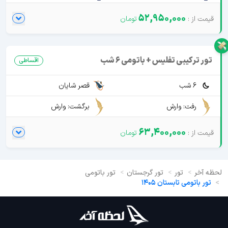
52,950,000
تور ترکیبی تفلیس + باتومی 6 شب
اقساطی
6 شب
قصر شایان
رفت: وارش
برگشت: وارش
63,400,000
لحظه آخر
تور
تور گرجستان
تور باتومی
تور باتومی تابستان 1405