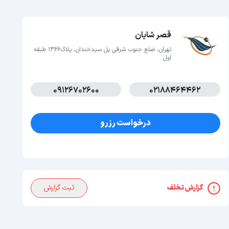
قصر شایان
تهران، ضلع جنوب شرقی پل سیدخندان، پلاک1366 طبقه
اول
09126702600
02188464462
درخواست رزرو
گزارش تخلف
ثبت گزارش