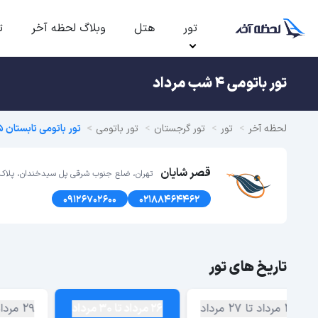
تور
هتل
وبلاگ لحظه آخر
ت
تور باتومی 4 شب مرداد
لحظه آخر
تور
تور گرجستان
تور باتومی
تور باتومی تابستان 1405
قصر شایان
تهران، ضلع جنوب شرقی پل سیدخندان، پلاک1366 طبقه اول
09126702600
02188464462
تاریخ های تور
23 مرداد تا 27 مرداد
26 مرداد تا 30 مرداد
29 مرداد تا 2 شهریور