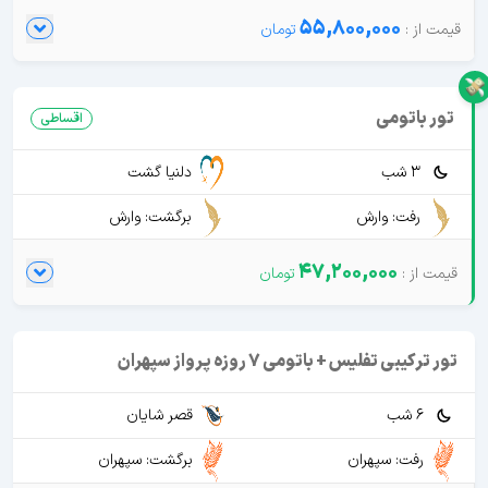
55,800,000
تور باتومی
اقساطی
3 شب
دلنیا گشت
رفت: وارش
برگشت: وارش
47,200,000
تور ترکیبی تفلیس + باتومی 7 روزه پرواز سپهران
6 شب
قصر شایان
رفت: سپهران
برگشت: سپهران