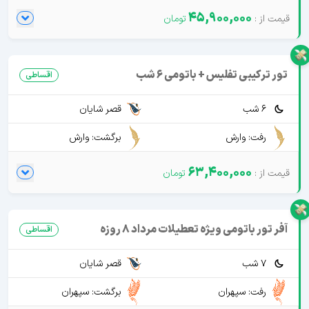
45,900,000
تور ترکیبی تفلیس + باتومی 6 شب
اقساطی
6 شب
قصر شایان
رفت: وارش
برگشت: وارش
63,400,000
آفر تور باتومی ویژه تعطیلات مرداد 8 روزه
اقساطی
7 شب
قصر شایان
رفت: سپهران
برگشت: سپهران