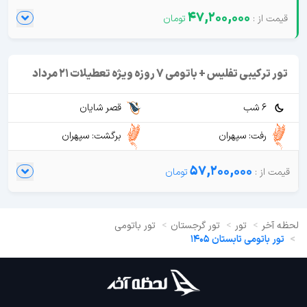
47,200,000
تور ترکیبی تفلیس + باتومی 7 روزه ویژه تعطیلات 21 مرداد
6 شب
قصر شایان
رفت: سپهران
برگشت: سپهران
57,200,000
لحظه آخر
تور
تور گرجستان
تور باتومی
تور باتومی تابستان 1405