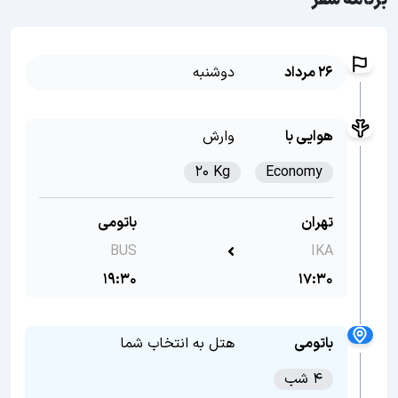
برنامه سفر
26 مرداد
دوشنبه
هوایی با
وارش
20 Kg
Economy
تهران
باتومی
BUS
IKA
19:30
17:30
باتومی
هتل به انتخاب شما
4 شب