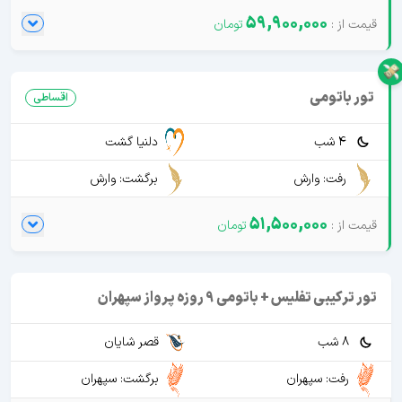
59,900,000
تور باتومی
اقساطی
4 شب
دلنیا گشت
رفت: وارش
برگشت: وارش
51,500,000
تور ترکیبی تفلیس + باتومی 9 روزه پرواز سپهران
8 شب
قصر شایان
رفت: سپهران
برگشت: سپهران