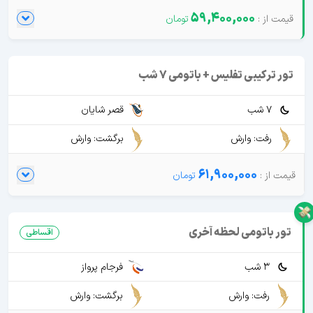
59,400,000
تور ترکیبی تفلیس + باتومی 7 شب
7 شب
قصر شایان
رفت: وارش
برگشت: وارش
61,900,000
تور باتومی لحظه آخری
اقساطی
3 شب
فرجام پرواز
رفت: وارش
برگشت: وارش