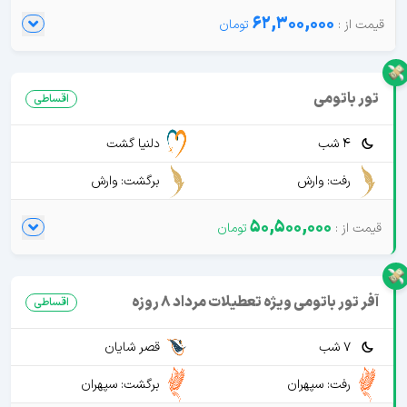
62,300,000
تور باتومی
اقساطی
4 شب
دلنیا گشت
رفت: وارش
برگشت: وارش
50,500,000
آفر تور باتومی ویژه تعطیلات مرداد 8 روزه
اقساطی
7 شب
قصر شایان
رفت: سپهران
برگشت: سپهران