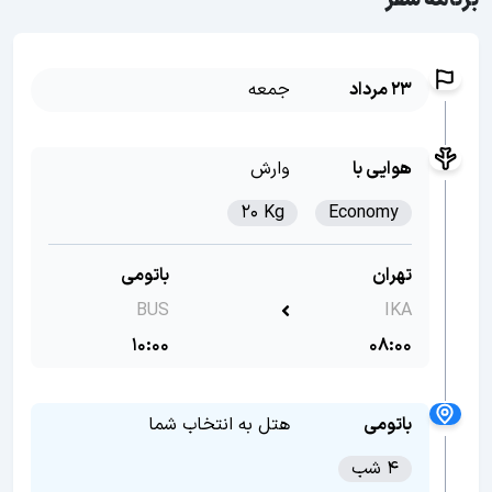
برنامه سفر
23 مرداد
جمعه
هوایی با
وارش
20 Kg
Economy
تهران
باتومی
BUS
IKA
10:00
08:00
باتومی
هتل به انتخاب شما
4 شب