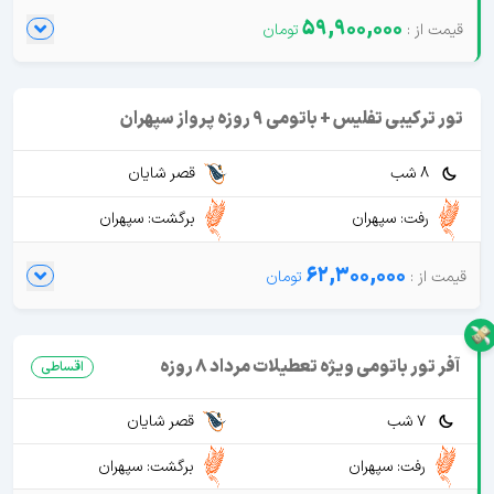
59,900,000
تور ترکیبی تفلیس + باتومی 9 روزه پرواز سپهران
8 شب
قصر شایان
رفت: سپهران
برگشت: سپهران
62,300,000
آفر تور باتومی ویژه تعطیلات مرداد 8 روزه
اقساطی
7 شب
قصر شایان
رفت: سپهران
برگشت: سپهران