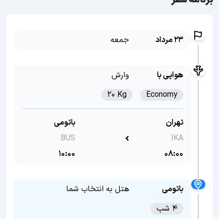
برنامه سفر
23 مرداد
جمعه
هوایی با
وارش
20 Kg
Economy
تهران
باتومی
BUS
IKA
10:00
08:00
باتومی
هتل به انتخاب شما
4 شب