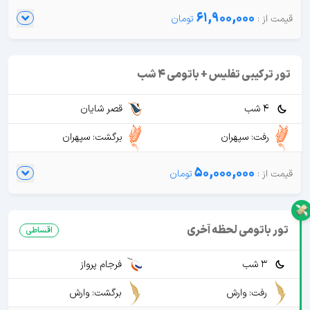
61,900,000
تور ترکیبی تفلیس + باتومی 4 شب
4 شب
قصر شایان
رفت: سپهران
برگشت: سپهران
50,000,000
تور باتومی لحظه آخری
اقساطی
3 شب
فرجام پرواز
رفت: وارش
برگشت: وارش