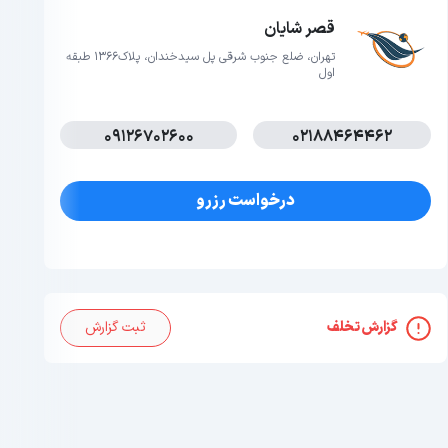
قصر شایان
تهران، ضلع جنوب شرقی پل سیدخندان، پلاک1366 طبقه
اول
09126702600
02188464462
درخواست رزرو
گزارش تخلف
ثبت گزارش