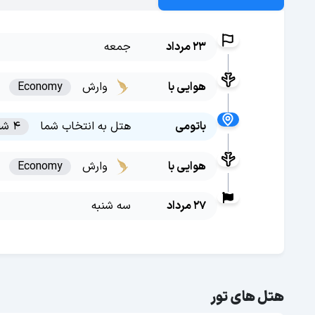
23 مرداد
جمعه
هوایی با
وارش
Economy
باتومی
هتل به انتخاب شما
4 شب
هوایی با
وارش
Economy
27 مرداد
سه شنبه
هتل های تور