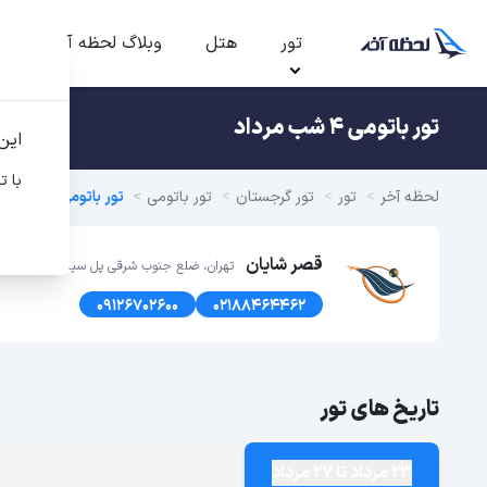
تور
هتل
وبلاگ لحظه آخر
ت
تور باتومی 4 شب مرداد
این
با ت
لحظه آخر
تور
تور گرجستان
تور باتومی
تور باتومی تابستان 1405
قصر شایان
تهران، ضلع جنوب شرقی پل سیدخندان، پلاک1366 طبقه اول
09126702600
02188464462
تاریخ های تور
23 مرداد تا 27 مرداد