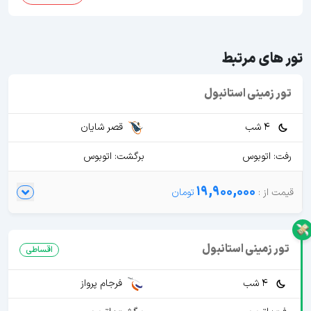
تور های مرتبط
تور زمینی استانبول
4 شب
قصر شایان
رفت: اتوبوس
برگشت: اتوبوس
19,900,000
تور زمینی استانبول
اقساطی
4 شب
فرجام پرواز