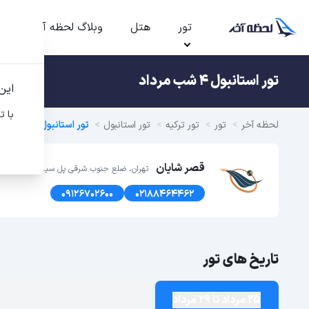
تور
هتل
وبلاگ لحظه آخر
ت
تور استانبول 4 شب مرداد
این
با ت
لحظه آخر
تور
تور ترکیه
تور استانبول
تور استانبول تابستان 1405
قصر شایان
تهران، ضلع جنوب شرقی پل سیدخندان، پلاک1366 طبقه اول
09126702600
02188464462
تاریخ های تور
25 مرداد تا 29 مرداد