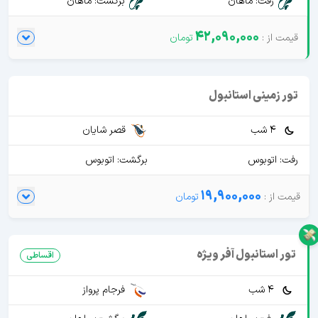
رفت: ماهان
برگشت: ماهان
42,090,000
تور زمینی استانبول
4 شب
قصر شایان
رفت: اتوبوس
برگشت: اتوبوس
19,900,000
تور استانبول آفر ویژه
اقساطی
4 شب
فرجام پرواز