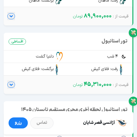
رفت: ماهان
برگشت: ماهان
89,900,000
تور استانبول
اقساطی
4 شب
دلنیا گشت
رفت: فلای کیش
برگشت: فلای کیش
45,310,000
تور استانبول لحظه آخری مجری مستقیم تابستان 1405
اقساطی
آژانسی قصر شایان
تماس
رزرو
3 شب
قصر شایان