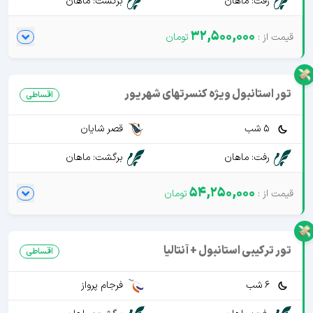
رفت: ماهان
برگشت: ماهان
32,500,000
تور استانبول ویژه کنسرتهای شهریور
اقساطی
5 شب
قصر شایان
رفت: ماهان
برگشت: ماهان
54,250,000
تور ترکیبی استانبول + آنتالیا
اقساطی
6 شب
فرجام پرواز