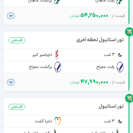
رفت: ماهان
برگشت: ماهان
54,250,000
تور استانبول لحظه آخری
اقساطی
3 شب
تچراسیر کبیر
رفت: معراج
برگشت: معراج
47,990,000
تور استانبول
اقساطی
3 شب
دلنیا گشت