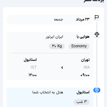
برنامه سفر
23 مرداد
جمعه
هوایی با
ایران ایرتور
30 Kg
Economy
تهران
استانبول
IST
IKA
12:00
09:00
استانبول
هتل به انتخاب شما
3 شب