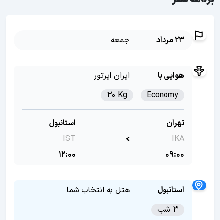
برنامه سفر
23 مرداد
جمعه
هوایی با
ایران ایرتور
30 Kg
Economy
تهران
استانبول
IST
IKA
12:00
09:00
استانبول
هتل به انتخاب شما
3 شب