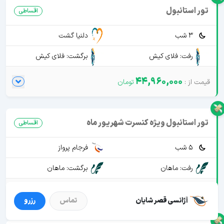
تور استانبول
اقساطی
3 شب
دلنیا گشت
رفت: فلای کیش
برگشت: فلای کیش
44,960,000
تور استانبول ویژه کنسرت شهریور ماه
اقساطی
5 شب
فرجام پرواز
رفت: ماهان
برگشت: ماهان
54,250,000
آژانسی قصر شایان
تماس
رزرو