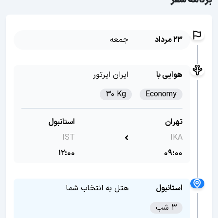
برنامه سفر
23 مرداد
جمعه
هوایی با
ایران ایرتور
30 Kg
Economy
تهران
استانبول
IST
IKA
12:00
09:00
استانبول
هتل به انتخاب شما
3 شب