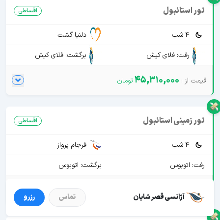
تور استانبول
اقساطی
4 شب
دلنیا گشت
رفت: فلای کیش
برگشت: فلای کیش
45,310,000
تور زمینی استانبول
اقساطی
4 شب
فرجام پرواز
رفت: اتوبوس
برگشت: اتوبوس
19,900,000
آژانسی قصر شایان
تماس
رزرو