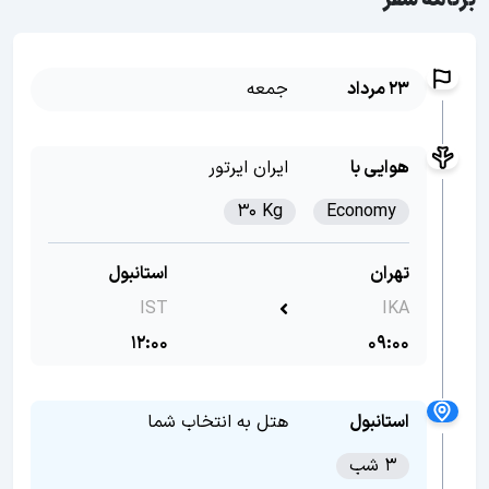
برنامه سفر
23 مرداد
جمعه
هوایی با
ایران ایرتور
30 Kg
Economy
تهران
استانبول
IST
IKA
12:00
09:00
استانبول
هتل به انتخاب شما
3 شب