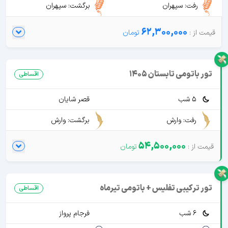
رفت: سپهران
برگشت: سپهران
62,300,000
تور باتومی تابستان 1405
اقساطی
5 شب
قصر شایان
رفت: وارش
برگشت: وارش
54,500,000
تور ترکیبی تفلیس + باتومی تیرماه
اقساطی
6 شب
فرجام پرواز