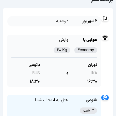
برنامه سفر
2 شهریور
دوشنبه
هوایی با
وارش
20 Kg
Economy
تهران
باتومی
BUS
IKA
18:30
16:30
باتومی
هتل به انتخاب شما
3 شب