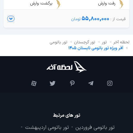
رفت: وارش
برگشت: وارش
55,800,000
لحظه آخر
تور
تور گرجستان
تور باتومی
آفر ویژه تور باتومی تابستان 1405
تور های مرتبط
تور باتومی فروردین
تور باتومی اردیبهشت
-
-