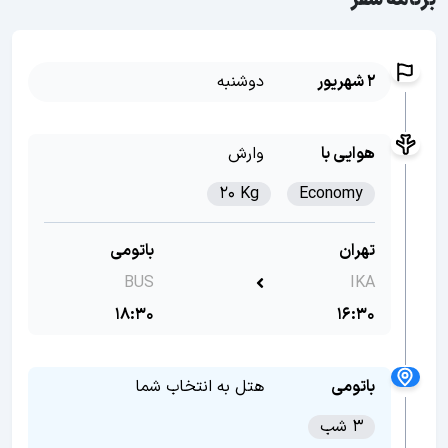
برنامه سفر
2 شهریور
دوشنبه
هوایی با
وارش
20 Kg
Economy
تهران
باتومی
BUS
IKA
18:30
16:30
باتومی
هتل به انتخاب شما
3 شب