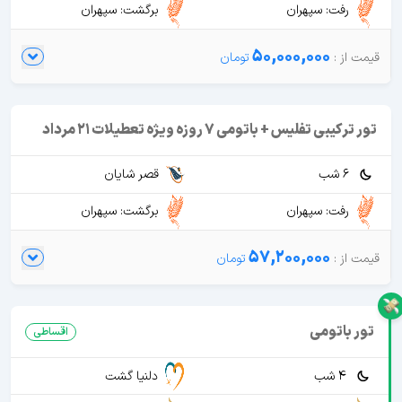
رفت: سپهران
برگشت: سپهران
50,000,000
تور ترکیبی تفلیس + باتومی 7 روزه ویژه تعطیلات 21 مرداد
6 شب
قصر شایان
رفت: سپهران
برگشت: سپهران
57,200,000
تور باتومی
اقساطی
4 شب
دلنیا گشت