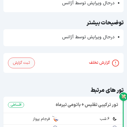
درحال ویرایش توسط آژانس
توضیحات بیشتر
درحال ویرایش توسط آژانس
گزارش تخلف
ثبت گزارش
تور های مرتبط
تور ترکیبی تفلیس + باتومی تیرماه
اقساطی
6 شب
فرجام پرواز