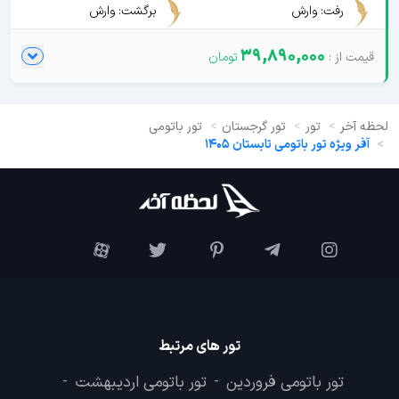
رفت: وارش
برگشت: وارش
39,890,000
لحظه آخر
تور
تور گرجستان
تور باتومی
آفر ویژه تور باتومی تابستان 1405
تور های مرتبط
تور باتومی فروردین
تور باتومی اردیبهشت
-
-