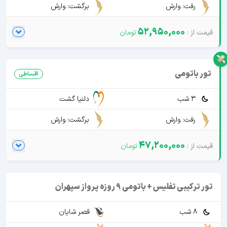
رفت: وارش
برگشت: وارش
52,950,000
تور باتومی
اقساطی
3 شب
دلنیا گشت
رفت: وارش
برگشت: وارش
47,200,000
تور ترکیبی تفلیس + باتومی 9 روزه پرواز سپهران
8 شب
قصر شایان