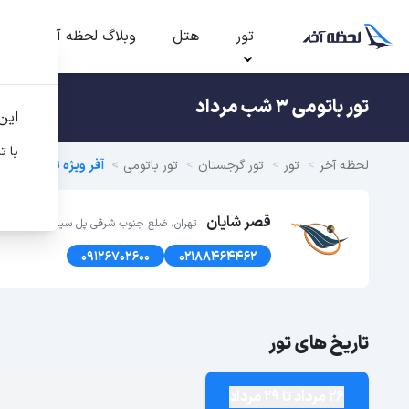
تور
هتل
وبلاگ لحظه آخر
ت
تور باتومی 3 شب مرداد
این
با ت
لحظه آخر
تور
تور گرجستان
تور باتومی
آفر ویژه تور باتومی تابس
قصر شایان
تهران، ضلع جنوب شرقی پل سیدخندان، پلاک1366 طبقه اول
09126702600
02188464462
تاریخ های تور
26 مرداد تا 29 مرداد