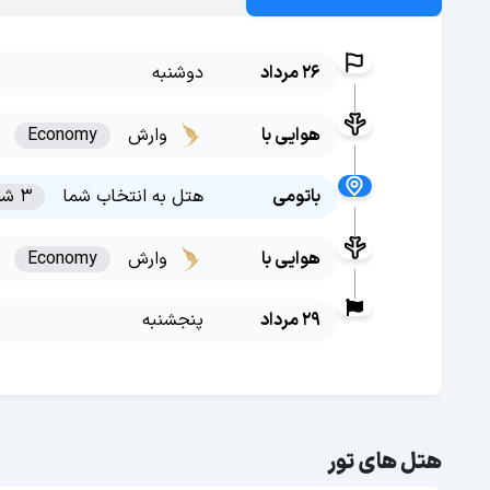
26 مرداد
دوشنبه
هوایی با
وارش
Economy
باتومی
هتل به انتخاب شما
3 شب
هوایی با
وارش
Economy
29 مرداد
پنجشنبه
هتل های تور