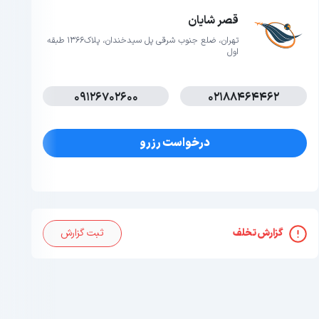
قصر شایان
تهران، ضلع جنوب شرقی پل سیدخندان، پلاک1366 طبقه
اول
09126702600
02188464462
درخواست رزرو
گزارش تخلف
ثبت گزارش