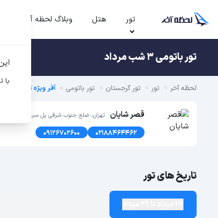
تور
هتل
وبلاگ لحظه آخر
ت
تور باتومی 3 شب مرداد
این
با ت
لحظه آخر
تور
تور گرجستان
تور باتومی
آفر ویژه تور باتومی تابس
قصر شایان
تهران، ضلع جنوب شرقی پل سیدخندان، پلاک1366 طبقه اول
09126702600
02188464462
تاریخ های تور
26 مرداد تا 29 مرداد