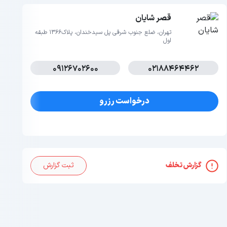
قصر شایان
تهران، ضلع جنوب شرقی پل سیدخندان، پلاک1366 طبقه
اول
09126702600
02188464462
درخواست رزرو
گزارش تخلف
ثبت گزارش