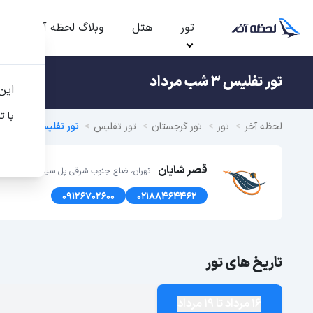
تور
هتل
وبلاگ لحظه آخر
ت
تور تفلیس 3 شب مرداد
این
با ت
لحظه آخر
تور
تور گرجستان
تور تفلیس
تور تفلیس تابستان 1405
قصر شایان
تهران، ضلع جنوب شرقی پل سیدخندان، پلاک1366 طبقه اول
09126702600
02188464462
تاریخ های تور
16 مرداد تا 19 مرداد