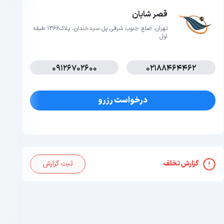
قصر شایان
تهران، ضلع جنوب شرقی پل سیدخندان، پلاک1366 طبقه
اول
09126702600
02188464462
درخواست رزرو
گزارش تخلف
ثبت گزارش