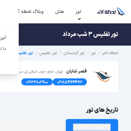
تور
هتل
وبلاگ لحظه آخر
ت
تور تفلیس 3 شب مرداد
این
با ت
لحظه آخر
تور
تور گرجستان
تور تفلیس
تور تفلیس تابستان 1405
قصر شایان
تهران، ضلع جنوب شرقی پل سیدخندان، پلاک1366 طبقه اول
09126702600
02188464462
تاریخ های تور
23 مرداد تا 26 مرداد