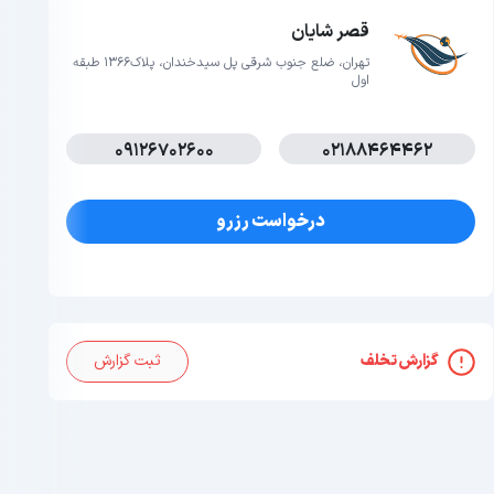
قصر شایان
تهران، ضلع جنوب شرقی پل سیدخندان، پلاک1366 طبقه
اول
09126702600
02188464462
درخواست رزرو
گزارش تخلف
ثبت گزارش