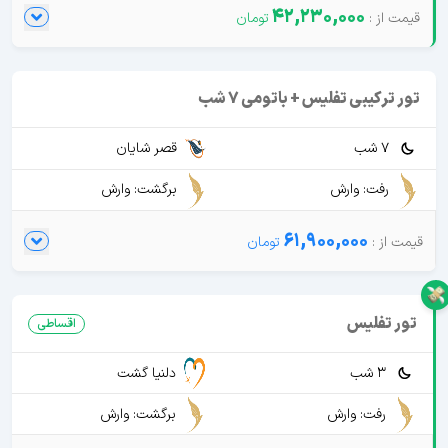
42,230,000
تور ترکیبی تفلیس + باتومی 7 شب
7 شب
قصر شایان
رفت: وارش
برگشت: وارش
61,900,000
تور تفلیس
اقساطی
3 شب
دلنیا گشت
رفت: وارش
برگشت: وارش