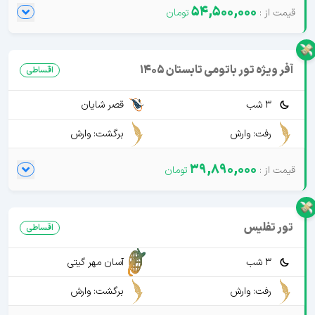
54,500,000
آفر ویژه تور باتومی تابستان 1405
اقساطی
3 شب
قصر شایان
رفت: وارش
برگشت: وارش
39,890,000
تور تفلیس
اقساطی
3 شب
آسان مهر گیتی
رفت: وارش
برگشت: وارش