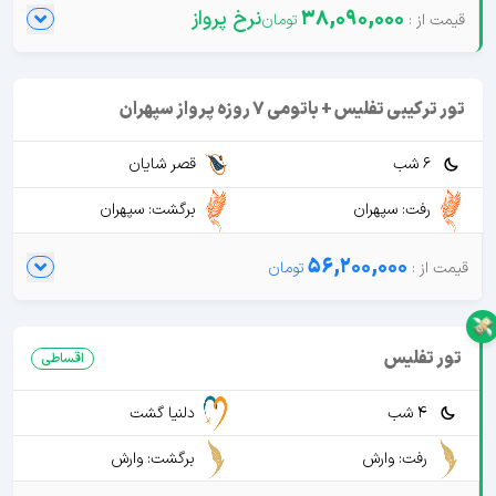
38,090,000
نرخ پرواز
تور ترکیبی تفلیس + باتومی 7 روزه پرواز سپهران
6 شب
قصر شایان
رفت: سپهران
برگشت: سپهران
56,200,000
تور تفلیس
اقساطی
4 شب
دلنیا گشت
رفت: وارش
برگشت: وارش