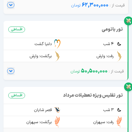
62,300,000
تور باتومی
اقساطی
4 شب
دلنیا گشت
رفت: وارش
برگشت: وارش
50,500,000
تور تفلیس ویژه تعطیلات مرداد
اقساطی
3 شب
قصر شایان
رفت: سپهران
برگشت: سپهران