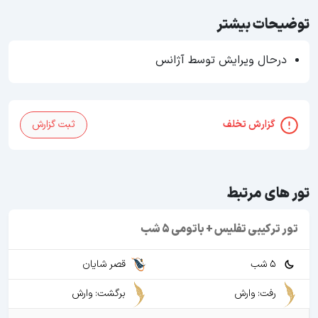
توضیحات بیشتر
درحال ویرایش توسط آژانس
گزارش تخلف
ثبت گزارش
تور های مرتبط
تور ترکیبی تفلیس + باتومی 5 شب
5 شب
قصر شایان
رفت: وارش
برگشت: وارش