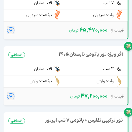
7 شب
قصر شایان
رفت: سپهران
برگشت: سپهران
65,470,000
آفر ویژه تور باتومی تابستان 1405
اقساطی
3 شب
قصر شایان
رفت: وارش
برگشت: وارش
47,200,000
تور ترکیبی تفلیس + باتومی 7 شب ایرتور
اقساطی