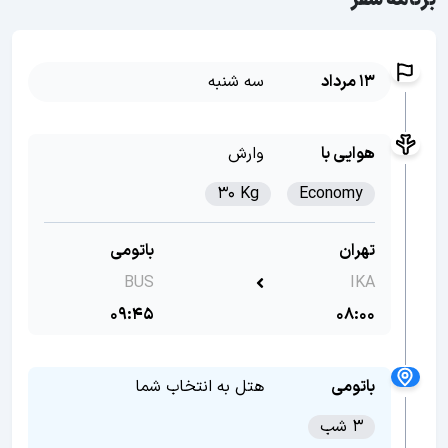
برنامه سفر
13 مرداد
سه شنبه
هوایی با
وارش
30 Kg
Economy
تهران
باتومی
BUS
IKA
09:45
08:00
باتومی
هتل به انتخاب شما
3 شب