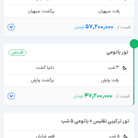
رفت: سپهران
برگشت: سپهران
57,200,000
تور باتومی
اقساطی
3 شب
دلنیا گشت
رفت: وارش
برگشت: وارش
47,200,000
تور ترکیبی تفلیس + باتومی 5 شب
5 شب
قصر شایان