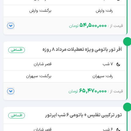
رفت: وارش
برگشت: وارش
54,500,000
آفر تور باتومی ویژه تعطیلات مرداد 8 روزه
اقساطی
7 شب
قصر شایان
رفت: سپهران
برگشت: سپهران
65,470,000
تور ترکیبی تفلیس + باتومی 6 شب ایرتور
اقساطی
6 شب
قصر شایان