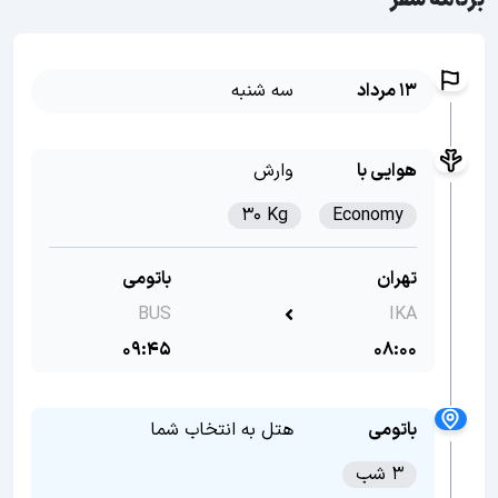
برنامه سفر
13 مرداد
سه شنبه
هوایی با
وارش
30 Kg
Economy
تهران
باتومی
BUS
IKA
09:45
08:00
باتومی
هتل به انتخاب شما
3 شب