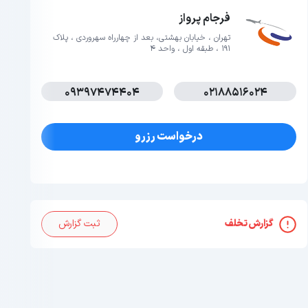
فرجام پرواز
تهران ، خیابان بهشتی، بعد از چهارراه سهروردی ، پلاک
191 ، طبقه اول ، واحد 4
09397474404
02188516024
درخواست رزرو
گزارش تخلف
ثبت گزارش