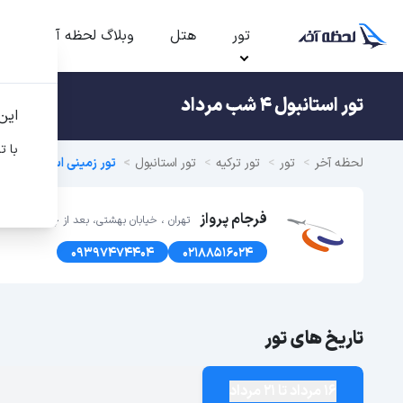
تور
هتل
وبلاگ لحظه آخر
ت
تور استانبول 4 شب مرداد
این
با ت
لحظه آخر
تور
تور ترکیه
تور استانبول
تور زمینی استانبول
فرجام پرواز
تهران ، خیابان بهشتی، بعد از چهارراه سهروردی ، پلاک 191 ، طبق
09397474404
02188516024
تاریخ های تور
16 مرداد تا 21 مرداد