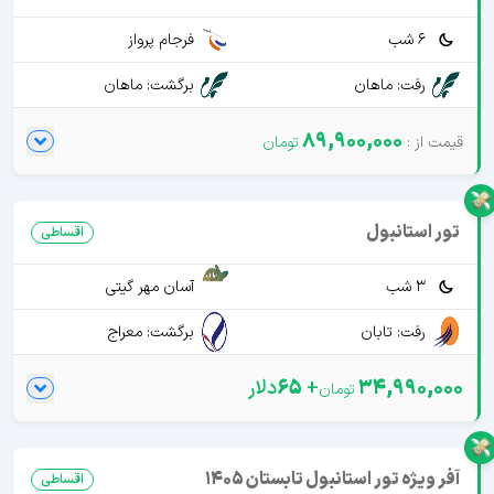
6 شب
فرجام پرواز
رفت: ماهان
برگشت: ماهان
89,900,000
تور استانبول
اقساطی
3 شب
آسان مهر گیتی
رفت: تابان
برگشت: معراج
34,990,000
+
65
دلار
آفر ویژه تور استانبول تابستان 1405
اقساطی