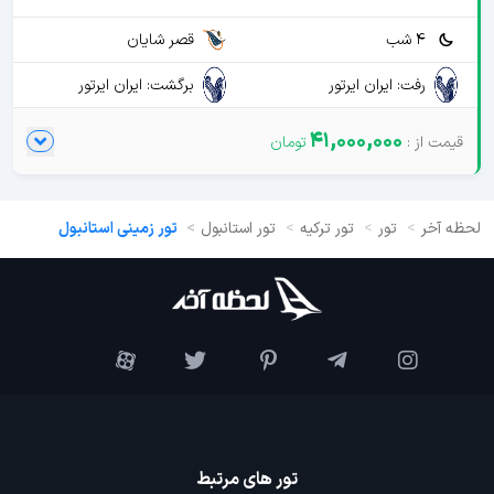
4 شب
قصر شایان
رفت: ایران ایرتور
برگشت: ایران ایرتور
41,000,000
لحظه آخر
تور
تور ترکیه
تور استانبول
تور زمینی استانبول
تور های مرتبط